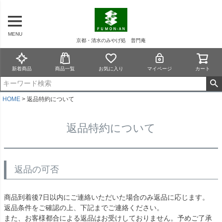
ペー
ジト
ップ
MENU
へ
京都・清水のみやげ処 普門庵
新着商品
商品一覧
お気に入り
マイページ
カート
HOME
返品特約について
返品特約について
返品の可否
商品到着後7日以内にご連絡いただいた場合のみ返品に応じます。
返品条件をご確認の上、下記までご連絡ください。
また、お客様都合による返品はお受けしておりません。予めご了承