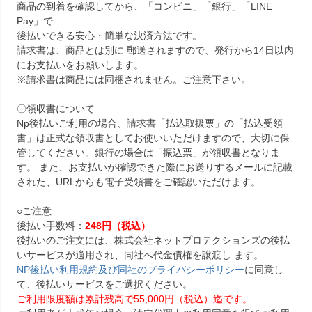
商品の到着を確認してから、「コンビニ」
「銀行」「LINE
Pay」で
後払いできる安心・簡単な決済方法です。
請求書は、商品とは別に 郵送されますので、発行から14日以内
にお支払いをお願いします。
※請求書は商品には同梱されません。ご注意下さい。
〇領収書について
Np後払いご利用の場合、請求書「払込取扱票」の「払込受領
書」は正式な領収書としてお使いいただけますので、大切に保
管してください。銀行の場合は「振込票」が領収書となりま
す。 また、お支払いが確認できた際にお送りするメールに記載
された、URLからも電子受領書をご確認いただけます。
○ご注意
後払い手数料：
248円（税込）
後払いのご注文には、株式会社ネットプロテクションズの後払
いサービスが適用され、同社へ代金債権を譲渡し ます。
NP後払い利用規約及び同社のプライバシーポリシー
に同意し
て、後払いサービスをご選択ください。
ご利用限度額は累計残高で55,000円（税込）迄です。